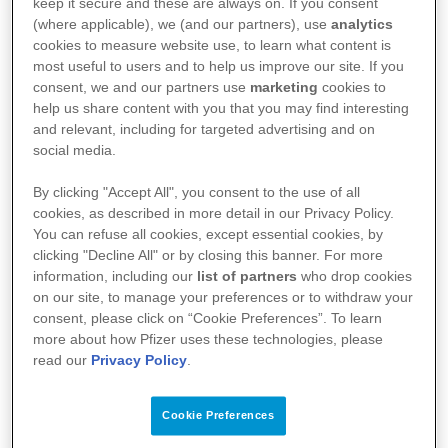
Rheumatiker:innen erleiden oft deutlich
keep it secure and these are always on. If you consent
(where applicable), we (and our partners), use
analytics
stärkere Schmerzen und häufiger Schübe
cookies to measure website use, to learn what content is
als Nichtraucher.
most useful to users and to help us improve our site. If you
consent, we and our partners use
marketing
cookies to
help us share content with you that you may find interesting
Leben ohne Nikotin
and relevant, including for targeted advertising and on
social media.
By clicking "Accept All", you consent to the use of all
cookies, as described in more detail in our Privacy Policy.
You can refuse all cookies, except essential cookies, by
clicking "Decline All" or by closing this banner. For more
information, including our
list of partners
who drop cookies
on our site, to manage your preferences or to withdraw your
consent, please click on “Cookie Preferences”. To learn
more about how Pfizer uses these technologies, please
read our
Privacy Policy
.
Cookie Preferences